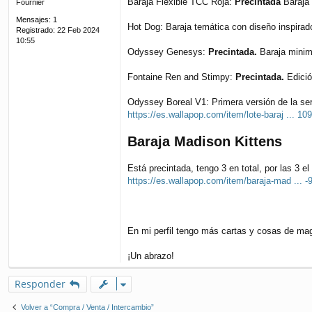
Baraja Flexible TCC Roja:
Precintada
Baraja 
Fournier
e
Mensajes:
1
Hot Dog: Baraja temática con diseño inspirad
Registrado:
22 Feb 2024
10:55
Odyssey Genesys:
Precintada.
Baraja minima
Fontaine Ren and Stimpy:
Precintada.
Edició
Odyssey Boreal V1: Primera versión de la ser
https://es.wallapop.com/item/lote-baraj ... 1
Baraja Madison Kittens
Está precintada, tengo 3 en total, por las 3 el
https://es.wallapop.com/item/baraja-mad ... 
En mi perfil tengo más cartas y cosas de magi
¡Un abrazo!
Responder
Volver a “Compra / Venta / Intercambio”