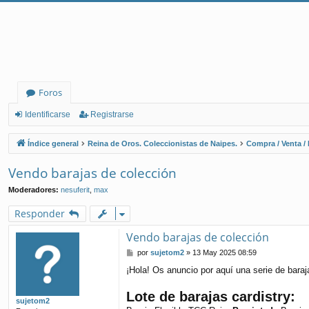
Foros
Identificarse
Registrarse
Índice general
Reina de Oros. Coleccionistas de Naipes.
Compra / Venta /
Vendo barajas de colección
Moderadores:
nesuferit
,
max
Responder
Vendo barajas de colección
M
por
sujetom2
»
13 May 2025 08:59
e
¡Hola! Os anuncio por aquí una serie de baraj
n
s
Lote de barajas cardistry:
a
sujetom2
j