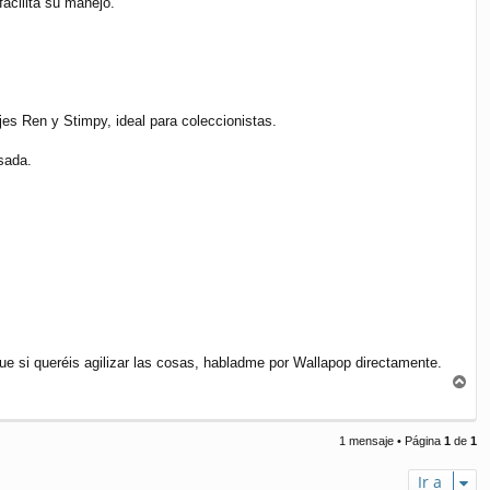
facilita su manejo.
jes Ren y Stimpy, ideal para coleccionistas.
sada.
que si queréis agilizar las cosas, habladme por Wallapop directamente.
A
r
r
i
1 mensaje • Página
1
de
1
b
a
Ir a