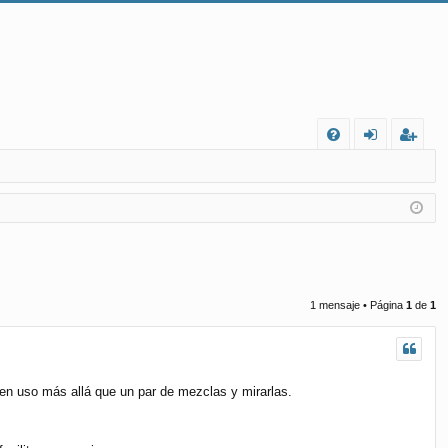
FA
de
eg
Q
nt
ist
ifi
ra
ca
rs
rs
e
1 mensaje • Página
1
de
1
e
nen uso más allá que un par de mezclas y mirarlas.