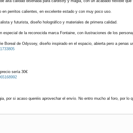
de alta calidad diseñada para cardistry y magia, con un acabado flexible que 
o en perritos calientes, en excelente estado y con muy poco uso.
lista y futurista, diseño holográfico y materiales de primera calidad.
n especial de la reconocida marca Fontaine, con ilustraciones de los persona
ie Boreal de Odyssey, diseño inspirado en el espacio, abierta pero a penas u
091733805
 precio sería 30€
-965168992
a, por si acaso queréis aprovechar el envío. No entro mucho al foro, por lo 