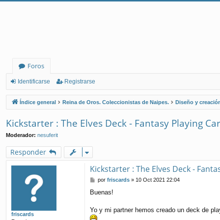
Foros
Identificarse
Registrarse
Índice general
Reina de Oros. Coleccionistas de Naipes.
Diseño y creació
Kickstarter : The Elves Deck - Fantasy Playing Card
Moderador:
nesuferit
Responder
Kickstarter : The Elves Deck - Fantas
M
por
friscards
»
10 Oct 2021 22:04
e
Buenas!
n
s
a
Yo y mi partner hemos creado un deck de pla
friscards
j