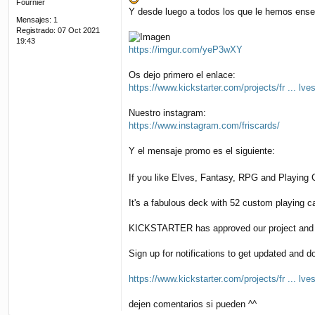
Fournier
e
Y desde luego a todos los que le hemos ense
Mensajes:
1
Registrado:
07 Oct 2021
19:43
https://imgur.com/yeP3wXY
Os dejo primero el enlace:
https://www.kickstarter.com/projects/fr ... lve
Nuestro instagram:
https://www.instagram.com/friscards/
Y el mensaje promo es el siguiente:
If you like Elves, Fantasy, RPG and Playing Ca
It's a fabulous deck with 52 custom playing 
KICKSTARTER has approved our project and we
Sign up for notifications to get updated and d
https://www.kickstarter.com/projects/fr ... lve
dejen comentarios si pueden ^^