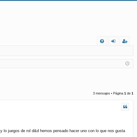
FA
de
eg
Q
nt
ist
ifi
ra
ca
rs
rs
e
3 mensajes • Página
1
de
1
e
 y lo juegos de rol d&d hemos pensado hacer uno con lo que nos gusta