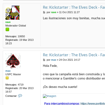
Re: Kickstarter : The Elves Deck - Fa
M
por
rave
»
11 Oct 2021 11:27
e
Las ilustraciones son muy bonitas, mucha sue
n
rave
s
Moderador Global
a
j
e
Mensajes:
10650
Registrado:
19 Mar 2013
18:23
Re: Kickstarter : The Elves Deck - Fa
M
por
max
»
24 Oct 2021 14:17
e
Hola Fede,
n
s
max
a
creo que la campaña está bien construida y la
USPC Master
j
o mencionar a Gambler's como distribuidor en
e
Mensajes:
4719
¡Os deseo mucha suerte!
Registrado:
20 Mar 2013
16:57
C
Contactar:
o
n
Para intercambios/compras:
https://www.portfoli