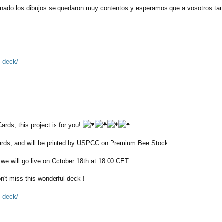
nado los dibujos se quedaron muy contentos y esperamos que a vosotros tamb
s-deck/
rds, this project is for you!
cards, and will be printed by USPCC on Premium Bee Stock.
 will go live on October 18th at 18:00 CET.
on't miss this wonderful deck !
s-deck/