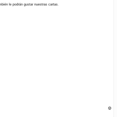
ién le podrán gustar nuestras cartas.
A
r
r