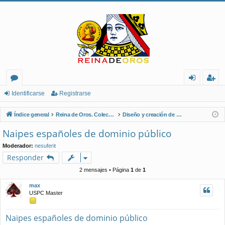
or
de
eg
Identificarse
Registrarse
os
nt
ist
Índice general
Reina de Oros. Coleccionistas de Naipes.
Diseño y creación de naipes
ifi
ra
Naipes españoles de dominio público
ca
rs
Moderador:
nesuferit
rs
e
Responder
e
2 mensajes • Página
1
de
1
max
USPC Master
Naipes españoles de dominio público