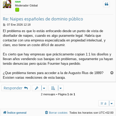
rave
b
Moderador Global
a
Re: Naipes españoles de dominio público
M
07 Ene 2026 12:18
e
El problema es que lo estás enfocando desde un punto de vista de
n
diseñador de naipes, cuando es algo puramente legal. Habría que
s
a
contactar con una empresa especializada en propiedad intelectual, y
j
claro, eso tiene un coste difícil de asumir.
e
Es cierto que hay empresas que prácticamente copian 1:1 los diseños y
llevan años vendiendo sus barajas sin problemas, seguramente ya hayan
tenido denuncias pero quizás Fournier haya perdido.
¿Que problema tienes para acceder a la de Augusto Rius de 1889?
r
Existen varias reediciones de esta baraja.
r
i
Responder
b
a
2 mensajes • Página
1
de
1
Ir a
Índice general
Borrar cookies
Todos los horarios son
UTC+02:00