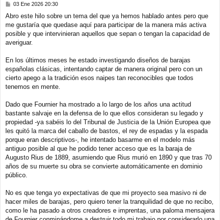
M
03 Ene 2026 20:30
e
Abro este hilo sobre un tema del que ya hemos hablado antes pero que
n
me gustaría que quedase aquí para participar de la manera más activa
s
a
posible y que intervinieran aquellos que sepan o tengan la capacidad de
j
averiguar.
e
En los últimos meses he estado investigando diseños de barajas
españolas clásicas, intentando captar de manera original pero con un
cierto apego a la tradición esos naipes tan reconocibles que todos
tenemos en mente.
Dado que Fournier ha mostrado a lo largo de los años una actitud
bastante salvaje en la defensa de lo que ellos consideran su legado y
propiedad -ya sabéis lo del Tribunal de Justicia de la Unión Europea que
les quitó la marca del caballo de bastos, el rey de espadas y la espada
porque eran descriptivos-, he intentado basarme en el modelo más
antiguo posible al que he podido tener acceso que es la baraja de
Augusto Rius de 1889, asumiendo que Rius murió en 1890 y que tras 70
años de su muerte su obra se convierte automáticamente en dominio
público.
No es que tenga yo expectativas de que mi proyecto sea masivo ni de
hacer miles de barajas, pero quiero tener la tranquilidad de que no recibo,
como le ha pasado a otros creadores e imprentas, una paloma mensajera
de Fournier conminándome a destruir todo mi trabajo por considerarlo una