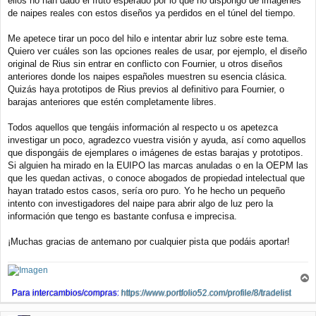
ellos no han dado el fruto esperado por lo que no dispongo de imágenes
de naipes reales con estos diseños ya perdidos en el túnel del tiempo.
Me apetece tirar un poco del hilo e intentar abrir luz sobre este tema.
Quiero ver cuáles son las opciones reales de usar, por ejemplo, el diseño
original de Rius sin entrar en conflicto con Fournier, u otros diseños
anteriores donde los naipes españoles muestren su esencia clásica.
Quizás haya prototipos de Rius previos al definitivo para Fournier, o
barajas anteriores que estén completamente libres.
Todos aquellos que tengáis información al respecto u os apetezca
investigar un poco, agradezco vuestra visión y ayuda, así como aquellos
que dispongáis de ejemplares o imágenes de estas barajas y prototipos.
Si alguien ha mirado en la EUIPO las marcas anuladas o en la OEPM las
que les quedan activas, o conoce abogados de propiedad intelectual que
hayan tratado estos casos, sería oro puro. Yo he hecho un pequeño
intento con investigadores del naipe para abrir algo de luz pero la
información que tengo es bastante confusa e imprecisa.
¡Muchas gracias de antemano por cualquier pista que podáis aportar!
r
Para intercambios/compras:
https://www.portfolio52.com/profile/8/tradelist
r
i