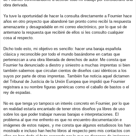
obra derivada.
Ya tuve la oportunidad de hacer la consulta directamente a Fournier hace
años en otro proyecto que abandoné tan pronto como recibí la respuesta
amenazante y desagradable en mi correo electrónico, por lo que sé de
antemano la respuesta que recibiré de ellos si les consulto cualquier
cosa al respecto.
Dicho todo esto, mi objetivo es sencillo: hacer una baraja española
clásica y reconocible por todo el mundo basándome en cartas que
pertenezcan a una obra liberada de derechos de autor. Me consta que
Fournier ha denunciado a diestro y siniestro a muchas imprentas si bien
también sabemos que circulan cientos de diseños casi idénticos a los
suyos por parte de otras imprentas. También fue noticia aquel dictamen
del Tribunal de Justicia de la Unión Europea que impidió que Fournier
registrara a su nombre figuras genéricas como el caballo de bastos o el
rey de espadas.
No es que tenga yo tampoco un interés concreto en Fournier, por lo que
en realidad estaría encantado de tener otros diseños ya libres de uso
sobre los que poder trabajar nuevas barajas e interpretaciones. El
problema al que me enfrento es que no encuentro documentación e
imágenes de estos naipes, y me consta que algunos estudiosos los han
mostrado e incluso han hecho libros al respecto pero mis contactos con