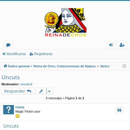
or
de
eg
Identificarse
Registrarse
os
nt
ist
Índice general
Reina de Oros. Coleccionistas de Naipes.
Varios
ifi
ra
Uncuts
ca
rs
Moderador:
nesuferit
rs
e
Responder
e
6 mensajes • Página
1
de
1
tramp
Magic Finish user
Uncuts