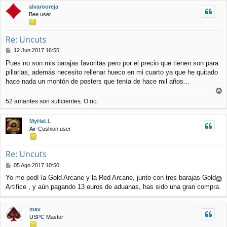
i
alvarooreja
e
b
Bee user
a
Re: Uncuts
M
12 Jun 2017 16:55
e
Pues no son mis barajas favoritas pero por el precio que tienen son para
n
pillarlas, además necesito rellenar hueco en mi cuarto ya que he quitado
s
a
hace nada un montón de posters que tenía de hace mil años...
j
e
r
52 amantes son suficientes. O no.
r
i
MyHeLL
b
Air-Cushion user
a
Re: Uncuts
M
05 Ago 2017 10:50
e
Yo me pedí la Gold Arcane y la Red Arcane, junto con tres barajas Gold
n
Artifice , y aún pagando 13 euros de aduanas, has sido una gran compra.
r
s
r
a
j
i
max
e
b
USPC Master
a