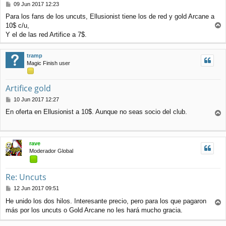
M
09 Jun 2017 12:23
e
Para los fans de los uncuts, Ellusionist tiene los de red y gold Arcane a
n
10$ c/u,
s
r
a
Y el de las red Artifice a 7$.
r
j
e
i
tramp
b
Magic Finish user
a
Artifice gold
M
10 Jun 2017 12:27
e
En oferta en Ellusionist a 10$. Aunque no seas socio del club.
n
r
s
r
a
j
i
rave
e
b
Moderador Global
a
Re: Uncuts
M
12 Jun 2017 09:51
e
He unido los dos hilos. Interesante precio, pero para los que pagaron
n
más por los uncuts o Gold Arcane no les hará mucho gracia.
r
s
r
a
j