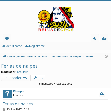
or
de
eg
Identificarse
Registrarse
os
nt
ist
Índice general
Reina de Oros. Coleccionistas de Naipes.
Varios
ifi
ra
Ferias de naipes
ca
rs
Moderador:
nesuferit
rs
e
Responder
e
5 mensajes • Página
1
de
1
Filtropo
Fournier
Ferias de naipes
M
13 Jun 2017 18:10