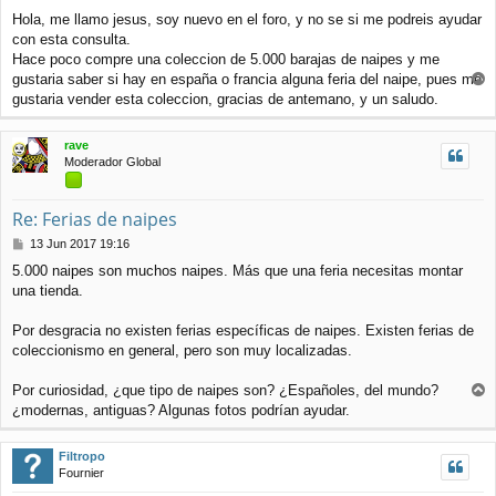
e
Hola, me llamo jesus, soy nuevo en el foro, y no se si me podreis ayudar
n
con esta consulta.
s
a
Hace poco compre una coleccion de 5.000 barajas de naipes y me
j
gustaria saber si hay en españa o francia alguna feria del naipe, pues me
e
r
gustaria vender esta coleccion, gracias de antemano, y un saludo.
r
i
rave
b
Moderador Global
a
Re: Ferias de naipes
M
13 Jun 2017 19:16
e
5.000 naipes son muchos naipes. Más que una feria necesitas montar
n
una tienda.
s
a
j
Por desgracia no existen ferias específicas de naipes. Existen ferias de
e
coleccionismo en general, pero son muy localizadas.
Por curiosidad, ¿que tipo de naipes son? ¿Españoles, del mundo?
r
¿modernas, antiguas? Algunas fotos podrían ayudar.
r
i
Filtropo
b
Fournier
a