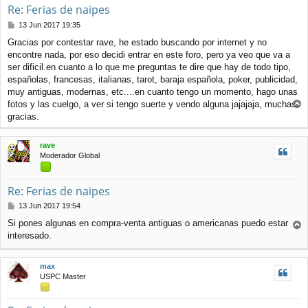
Re: Ferias de naipes
M
13 Jun 2017 19:35
e
Gracias por contestar rave, he estado buscando por internet y no
n
encontre nada, por eso decidi entrar en este foro, pero ya veo que va a
s
a
ser dificil.en cuanto a lo que me preguntas te dire que hay de todo tipo,
j
españolas, francesas, italianas, tarot, baraja española, poker, publicidad,
e
muy antiguas, modernas, etc....en cuanto tengo un momento, hago unas
fotos y las cuelgo, a ver si tengo suerte y vendo alguna jajajaja, muchas
r
gracias.
r
i
rave
b
Moderador Global
a
Re: Ferias de naipes
M
13 Jun 2017 19:54
e
Si pones algunas en compra-venta antiguas o americanas puedo estar
n
interesado.
r
s
r
a
j
i
max
e
b
USPC Master
a