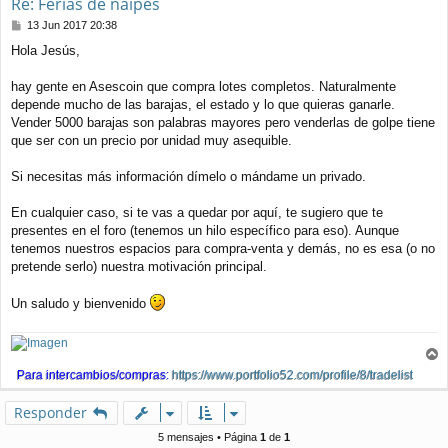
Re: Ferias de naipes
M
13 Jun 2017 20:38
e
Hola Jesús,
n
s
a
hay gente en Asescoin que compra lotes completos. Naturalmente
j
depende mucho de las barajas, el estado y lo que quieras ganarle.
e
Vender 5000 barajas son palabras mayores pero venderlas de golpe tiene
que ser con un precio por unidad muy asequible.
Si necesitas más información dímelo o mándame un privado.
En cualquier caso, si te vas a quedar por aquí, te sugiero que te
presentes en el foro (tenemos un hilo específico para eso). Aunque
tenemos nuestros espacios para compra-venta y demás, no es esa (o no
pretende serlo) nuestra motivación principal.
Un saludo y bienvenido
r
Para intercambios/compras:
https://www.portfolio52.com/profile/8/tradelist
r
i
Responder
b
a
5 mensajes • Página
1
de
1