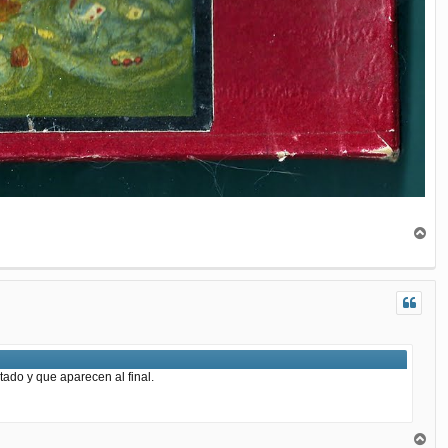
A
r
r
i
b
a
ado y que aparecen al final.
A