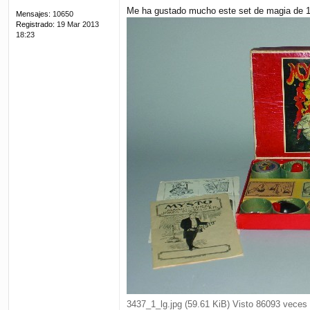
e
Me ha gustado mucho este set de magia de 1
Mensajes:
10650
Registrado:
19 Mar 2013
18:23
3437_1_lg.jpg (59.61 KiB) Visto 86093 veces