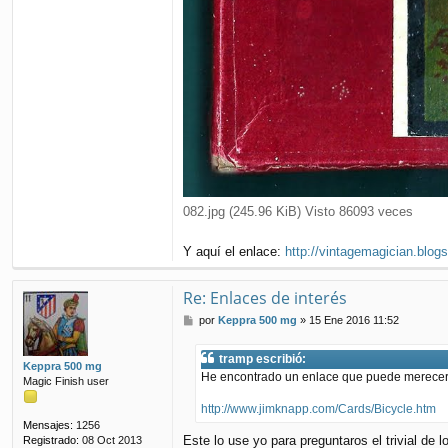
082.jpg (245.96 KiB) Visto 86093 veces
Y aquí el enlace:
http://vintagemagician.blog
Re: Enlaces de interés
M
por
Keppra 500 mg
»
15 Ene 2016 11:52
e
n
tramp escribió:
s
Keppra 500 mg
He encontrado un enlace que puede merecer l
a
Magic Finish user
j
http://www.jimknapp.com/Cards/Bicycle.htm
e
Mensajes:
1256
Este lo use yo para preguntaros el trivial de 
Registrado:
08 Oct 2013