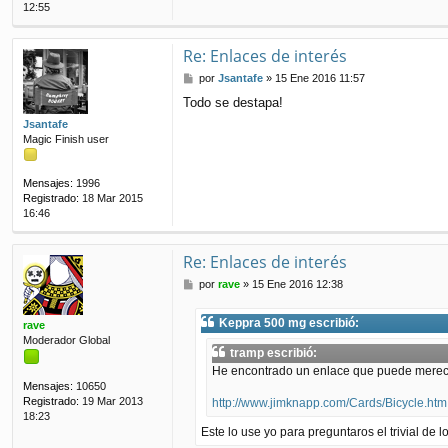
12:55
Re: Enlaces de interés
M
por
Jsantafe
»
15 Ene 2016 11:57
e
Todo se destapa!
n
s
Jsantafe
a
Magic Finish user
j
e
Mensajes:
1996
Registrado:
18 Mar 2015
16:46
Re: Enlaces de interés
M
por
rave
»
15 Ene 2016 12:38
e
n
Keppra 500 mg escribió:
rave
s
Moderador Global
a
tramp escribió:
j
He encontrado un enlace que puede merecer
e
Mensajes:
10650
Registrado:
19 Mar 2013
http://www.jimknapp.com/Cards/Bicycle.htm
18:23
Este lo use yo para preguntaros el trivial de 