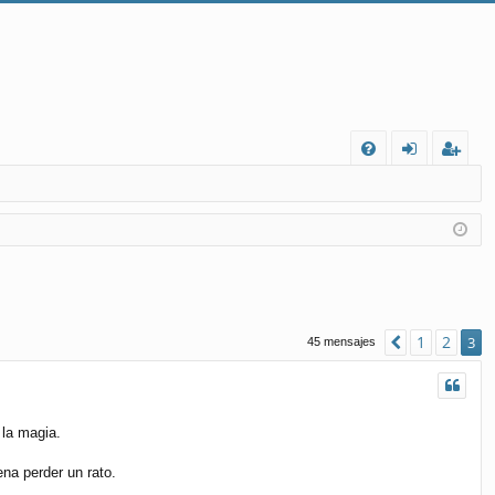
FA
de
eg
Q
nt
ist
ifi
ra
ca
rs
rs
e
1
2
Anterior
3
45 mensajes
e
 la magia.
na perder un rato.