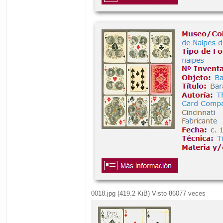
0018.jpg (419.2 KiB) Visto 86077 veces