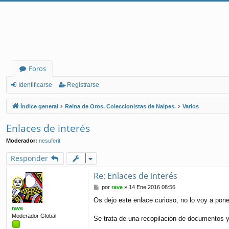
Foros
Identificarse
Registrarse
Índice general
Reina de Oros. Coleccionistas de Naipes.
Varios
Enlaces de interés
Moderador:
nesuferit
Responder
Re: Enlaces de interés
M
por
rave
»
14 Ene 2016 08:56
e
Os dejo este enlace curioso, no lo voy a pone
n
rave
s
Moderador Global
a
Se trata de una recopilación de documentos y 
j