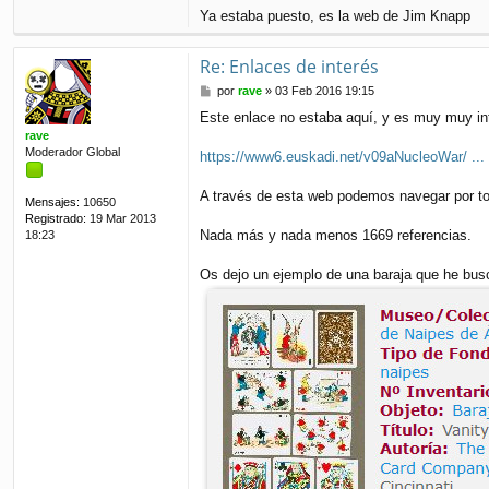
Ya estaba puesto, es la web de Jim Knapp
Re: Enlaces de interés
M
por
rave
»
03 Feb 2016 19:15
e
Este enlace no estaba aquí, y es muy muy in
n
rave
s
Moderador Global
a
https://www6.euskadi.net/v09aNucleoWar/ ... 
j
e
A través de esta web podemos navegar por to
Mensajes:
10650
Registrado:
19 Mar 2013
Nada más y nada menos 1669 referencias.
18:23
Os dejo un ejemplo de una baraja que he bu