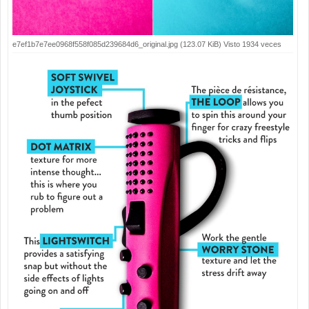
e7ef1b7e7ee0968f558f085d239684d6_original.jpg (123.07 KiB) Visto 1934 veces