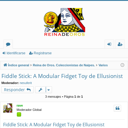
or
de
eg
Identificarse
Registrarse
os
nt
ist
Índice general
Reina de Oros. Coleccionistas de Naipes.
Varios
ifi
ra
Fiddle Stick: A Modular Fidget Toy de Ellusionist
ca
rs
Moderador:
nesuferit
rs
e
Responder
e
3 mensajes • Página
1
de
1
rave
Moderador Global
Fiddle Stick: A Modular Fidget Toy de Ellusionist