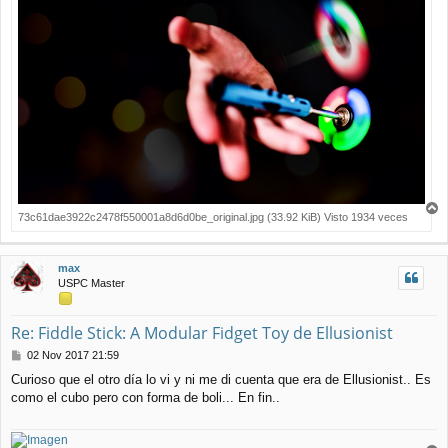
73c61dae3922c2478f550001a8d6d0be_original.jpg (33.92 KiB) Visto 1934 veces
r
r
i
max
b
USPC Master
a
Re: Fiddle Stick: A Modular Fidget Toy de Ellusionist
M
02 Nov 2017 21:59
e
Curioso que el otro día lo vi y ni me di cuenta que era de Ellusionist.. Es
n
como el cubo pero con forma de boli... En fin..
s
a
j
e