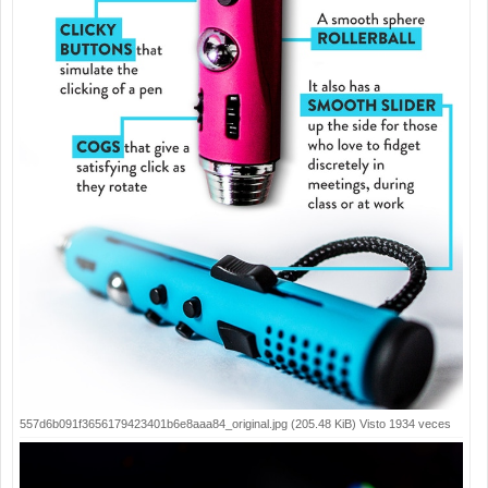
557d6b091f3656179423401b6e8aaa84_original.jpg (205.48 KiB) Visto 1934 veces