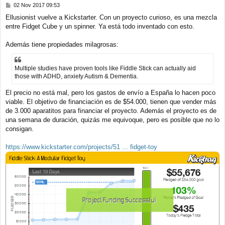
M
02 Nov 2017 09:53
e
Ellusionist vuelve a Kickstarter. Con un proyecto curioso, es una mezcla
n
entre Fidget Cube y un spinner. Ya está todo inventado con esto.
s
a
j
Además tiene propiedades milagrosas:
e
Multiple studies have proven tools like Fiddle Stick can actually aid
those with ADHD, anxiety Autism & Dementia.
El precio no está mal, pero los gastos de envío a España lo hacen poco
viable. El objetivo de financiación es de $54.000, tienen que vender más
de 3.000 aparatitos para financiar el proyecto. Además el proyecto es de
una semana de duración, quizás me equivoque, pero es posible que no lo
consigan.
https://www.kickstarter.com/projects/51 ... fidget-toy